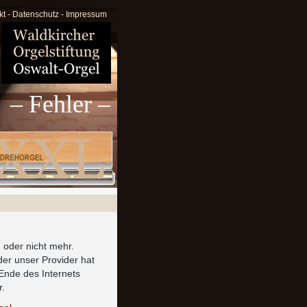
kt
-
Datenschutz
-
Impressum
– Fehler –
, oder nicht mehr.
der unser Provider hat
Ende des Internets
r.