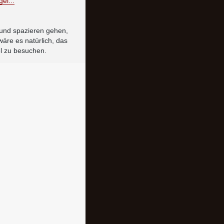
el...
 und spazieren gehen,
äre es natürlich, das
el zu besuchen.