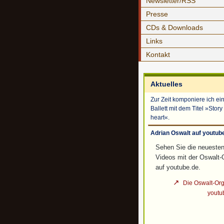
Newsletter/RSS
Presse
CDs & Downloads
Links
Kontakt
Aktuelles
Zur Zeit komponiere ich ei
Ballett mit dem Titel »Story
heart«.
Adrian Oswalt auf youtub
Sehen Sie die neueste
Videos mit der Oswalt-
auf youtube.de.
Die Oswalt-Org
youtu