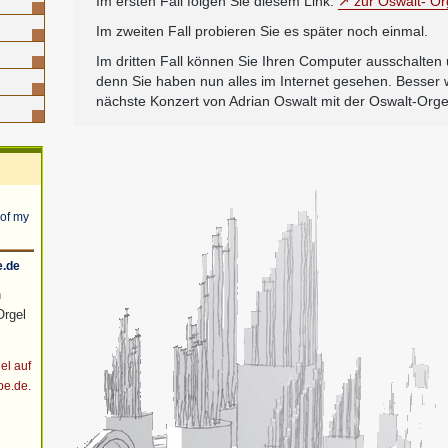
Im ersten Fall folgen Sie diesem Link:
zur Oswalt- Org
Im zweiten Fall probieren Sie es später noch einmal.
Im dritten Fall können Sie Ihren Computer ausschalten
denn Sie haben nun alles im Internet gesehen. Besser w
nächste Konzert von Adrian Oswalt mit der Oswalt-Org
n
 of my
e.de
n
Orgel
el auf
be.de.