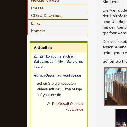
Newsletter/RSS
Klarinette.
Presse
Die Vielfalt 
CDs & Downloads
der Holzpfeif
eine Überlage
Links
mit der Kombi
Kontakt
greifbar werd
Der vollbeset
anschließende
Aktuelles
gelungenen 
Zur Zeit komponiere ich ein
Sehen Sie hie
Ballett mit dem Titel »Story of my
heart«.
Adrian Oswalt auf youtube.de
Sehen Sie die neuesten
Videos mit der Oswalt-Orgel
auf youtube.de.
Die Oswalt-Orgel auf
youtube.de.